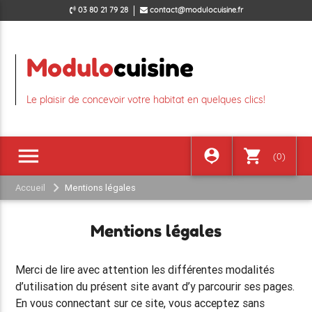
03 80 21 79 28
contact@modulocuisine.fr
Modulo
cuisine
Le plaisir de concevoir votre habitat en quelques clics!
menu
person_pin
shopping_cart
(0)
Accueil
Mentions légales
Mentions légales
Merci de lire avec attention les différentes modalités
d’utilisation du présent site avant d’y parcourir ses pages.
En vous connectant sur ce site, vous acceptez sans