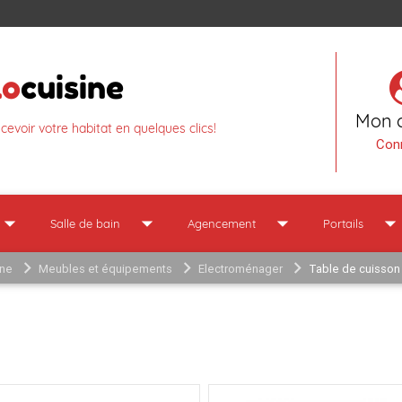
lo
cuisine
Mon 
ncevoir votre habitat en quelques clics!
Con
row_drop_down
arrow_drop_down
arrow_drop_down
arrow_drop_dow
Salle de bain
Agencement
Portails
ine
Meubles et équipements
Electroménager
Table de cuisson