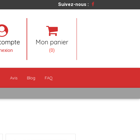
Suivez-nous :
compte
Mon panier
nexion
(0)
n
Avis
Blog
FAQ