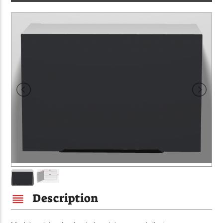
Description
reorder