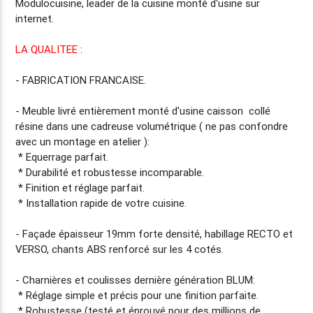
Modulocuisine, leader de la cuisine
monté d'usine
sur
internet.
LA QUALITEE
:
-
FABRICATION FRANCAISE.
- Meuble livré entièrement
monté d'usine
caisson collé
résine dans une cadreuse volumétrique ( ne pas confondre
avec un montage en atelier ):
* Equerrage parfait.
* Durabilité et robustesse incomparable.
* Finition et réglage parfait.
* Installation rapide de votre cuisine.
- Façade
épaisseur 19mm
forte densité, habillage RECTO et
VERSO, chants ABS renforcé sur les 4 cotés.
- Charnières et coulisses dernière génération BLUM:
* Réglage simple et précis pour une finition parfaite.
* Robustesse (testé et éprouvé pour des millions de