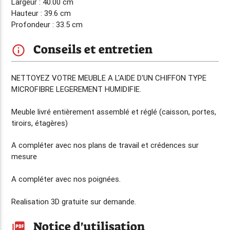
Largeur : 40.00 cm
Hauteur : 39.6 cm
Profondeur : 33.5 cm
Conseils et entretien
info_outline
NETTOYEZ VOTRE MEUBLE A L'AIDE D'UN CHIFFON TYPE
MICROFIBRE LEGEREMENT HUMIDIFIE.
Meuble livré entièrement assemblé et réglé (caisson, portes,
tiroirs, étagères)
A compléter avec nos plans de travail et crédences sur
mesure
A compléter avec nos poignées.
Realisation 3D gratuite sur demande.
Notice d'utilisation
picture_as_pdf