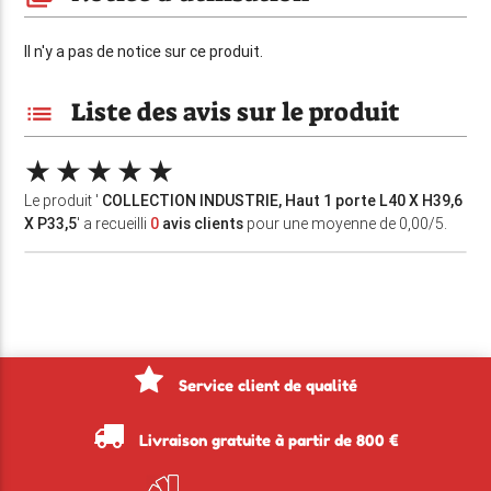
Il n'y a pas de notice sur ce produit.
Liste des avis sur le produit
list
Le produit '
COLLECTION INDUSTRIE, Haut 1 porte L40 X H39,6
X P33,5
' a recueilli
0
avis clients
pour une moyenne de 0,00/5.
Service client de qualité
Livraison gratuite à partir de 800 €