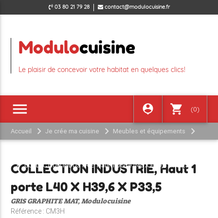
03 80 21 79 28
contact@modulocuisine.fr
Modulo
cuisine
Le plaisir de concevoir votre habitat en quelques clics!
menu
person_pin
shopping_cart
(0)
Accueil
Je crée ma cuisine
Meubles et équipements
COLLECTION INDUSTRIE GRIS GRAPHITE MAT
MEUBLE HAUT
COLLECTION INDUSTRIE, Haut 1 porte L40 X H39,6 X P33,5
COLLECTION INDUSTRIE, Haut 1
porte L40 X H39,6 X P33,5
GRIS GRAPHITE MAT, Modulocuisine
Référence : CM3H