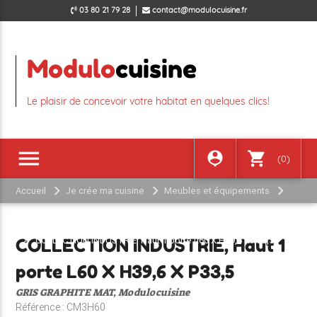
03 80 21 79 28
contact@modulocuisine.fr
Modulo
cuisine
Le plaisir de concevoir votre habitat en quelques clics!
menu
person_pin
shopping_cart
(0)
Accueil
Je crée ma cuisine
Meubles et équipements
COLLECTION INDUSTRIE GRIS GRAPHITE MAT
MEUBLE HAUT
COLLECTION INDUSTRIE, Haut 1 porte L60 X H39,6 X P33,5
COLLECTION INDUSTRIE, Haut 1
porte L60 X H39,6 X P33,5
GRIS GRAPHITE MAT, Modulocuisine
Référence : CM3H60