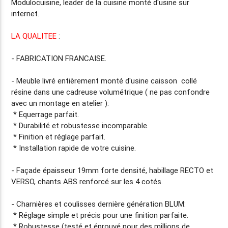
Modulocuisine, leader de la cuisine
monté d'usine
sur
internet.
LA QUALITEE
:
-
FABRICATION FRANCAISE.
- Meuble livré entièrement
monté d'usine
caisson collé
résine dans une cadreuse volumétrique ( ne pas confondre
avec un montage en atelier ):
* Equerrage parfait.
* Durabilité et robustesse incomparable.
* Finition et réglage parfait.
* Installation rapide de votre cuisine.
- Façade
épaisseur 19mm
forte densité, habillage RECTO et
VERSO, chants ABS renforcé sur les 4 cotés.
- Charnières et coulisses dernière génération BLUM:
* Réglage simple et précis pour une finition parfaite.
* Robustesse (testé et éprouvé pour des millions de