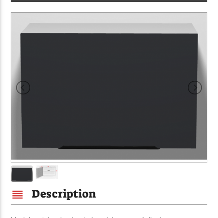
Description
reorder