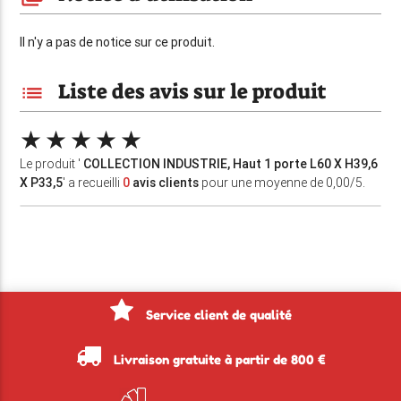
Il n'y a pas de notice sur ce produit.
Liste des avis sur le produit
list
Le produit '
COLLECTION INDUSTRIE, Haut 1 porte L60 X H39,6
X P33,5
' a recueilli
0
avis clients
pour une moyenne de 0,00/5.
Service client de qualité
Livraison gratuite à partir de 800 €