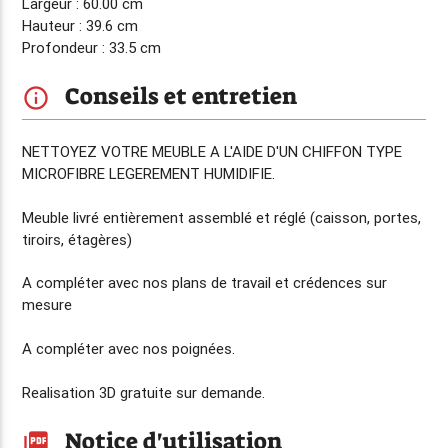
Largeur : 60.00 cm
Hauteur : 39.6 cm
Profondeur : 33.5 cm
Conseils et entretien
info_outline
NETTOYEZ VOTRE MEUBLE A L'AIDE D'UN CHIFFON TYPE
MICROFIBRE LEGEREMENT HUMIDIFIE.
Meuble livré entièrement assemblé et réglé (caisson, portes,
tiroirs, étagères)
A compléter avec nos plans de travail et crédences sur
mesure
A compléter avec nos poignées.
Realisation 3D gratuite sur demande.
Notice d'utilisation
picture_as_pdf