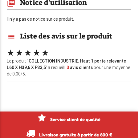
Notice d'utilisation
picture_as_pdf
Il n'y a pas de notice sur ce produit.
Liste des avis sur le produit
list
Le produit '
COLLECTION INDUSTRIE, Haut 1 porte relevante
L60 X H39,6 X P33,5
' a recueilli
0
avis clients
pour une moyenne
de 0,00/5.
Service client de qualité
Livraison gratuite à partir de 800 €