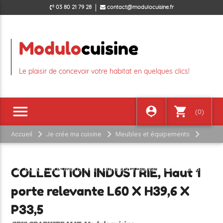
03 80 21 79 28
contact@modulocuisine.fr
Modulo
cuisine
Le plaisir de concevoir votre habitat en quelques clics!
menu
person_pin
shopping_cart
(0)
Accueil
Je crée ma cuisine
Meubles et équipements
COLLECTION INDUSTRIE GRIS GRAPHITE MAT
MEUBLE HAUT
COLLECTION INDUSTRIE, Haut 1 porte relevante L60 X H39,6 X
COLLECTION INDUSTRIE, Haut 1
P33,5
porte relevante L60 X H39,6 X
P33,5