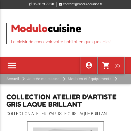
03 80 21 79 28
contact@modulocuisine.fr
Modulo
cuisine
Le plaisir de concevoir votre habitat en quelques clics!
menu
person_pin
shopping_cart
(0)
Accueil
Je crée ma cuisine
Meubles et équipements
COLLECTION ATELIER D'ARTISTE GRIS LAQUE BRILLANT
COLLECTION ATELIER D'ARTISTE
GRIS LAQUE BRILLANT
COLLECTION ATELIER D'ARTISTE GRIS LAQUE BRILLANT