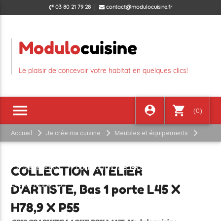
03 80 21 79 28
contact@modulocuisine.fr
Modulo
cuisine
Le plaisir de concevoir votre habitat en quelques clics!
menu
person_pin
shopping_cart
(0)
Accueil
Je crée ma cuisine
Meubles et équipements
COLLECTION ATELIER D'ARTISTE GRIS GRAPHITE LAQUE BRILLANT
MEUBLE BAS
COLLECTION ATELIER D'ARTISTE, Bas 1 porte
COLLECTION ATELIER
L45 X H78,9 X P55
D'ARTISTE, Bas 1 porte L45 X
H78,9 X P55