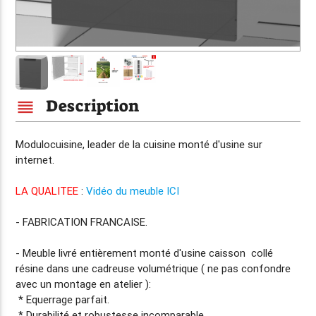
Description
reorder
Modulocuisine, leader de la cuisine
monté d'usine
sur
internet.
LA QUALITEE
:
Vidéo du meuble ICI
-
FABRICATION FRANCAISE.
- Meuble livré entièrement
monté d'usine
caisson collé
résine dans une cadreuse volumétrique ( ne pas confondre
avec un montage en atelier ):
* Equerrage parfait.
* Durabilité et robustesse incomparable.