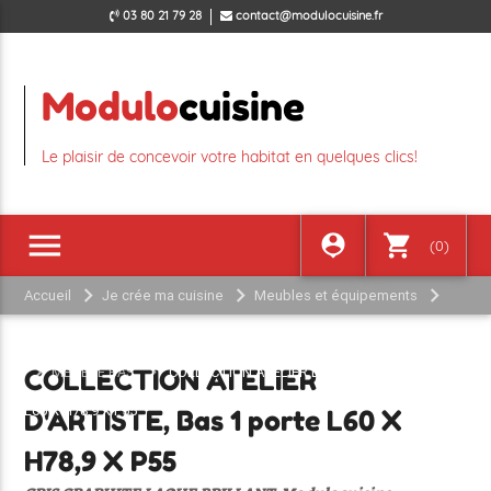
03 80 21 79 28
contact@modulocuisine.fr
Modulo
cuisine
Le plaisir de concevoir votre habitat en quelques clics!
menu
person_pin
shopping_cart
(0)
Accueil
Je crée ma cuisine
Meubles et équipements
COLLECTION ATELIER D'ARTISTE GRIS GRAPHITE LAQUE BRILLANT
MEUBLE BAS
COLLECTION ATELIER D'ARTISTE, Bas 1 porte
COLLECTION ATELIER
L60 X H78,9 X P55
D'ARTISTE, Bas 1 porte L60 X
H78,9 X P55