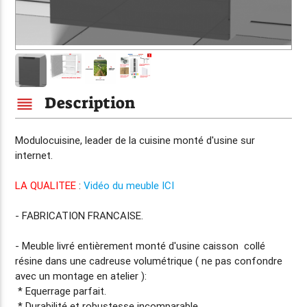
Description
reorder
Modulocuisine, leader de la cuisine
monté d'usine
sur
internet.
LA QUALITEE
:
Vidéo du meuble ICI
-
FABRICATION FRANCAISE.
- Meuble livré entièrement
monté d'usine
caisson collé
résine dans une cadreuse volumétrique ( ne pas confondre
avec un montage en atelier ):
* Equerrage parfait.
* Durabilité et robustesse incomparable.