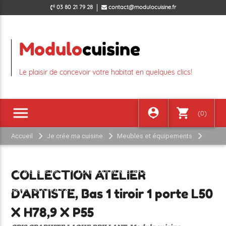
03 80 21 79 28
contact@modulocuisine.fr
Modulo
cuisine
Le plaisir de concevoir votre habitat en quelques clics!
menu
person_pin
shopping_cart
(0)
Accueil
Je crée ma cuisine
Meubles et équipements
COLLECTION ATELIER D'ARTISTE GRIS GRAPHITE LAQUE BRILLANT
MEUBLE BAS
COLLECTION ATELIER D'ARTISTE, Bas 1 tiroir 1
COLLECTION ATELIER
porte L50 X H78,9 X P55
D'ARTISTE, Bas 1 tiroir 1 porte L50
X H78,9 X P55