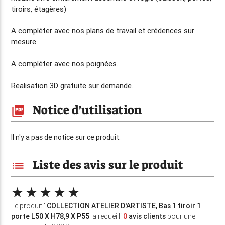
tiroirs, étagères)
A compléter avec nos plans de travail et crédences sur
mesure
A compléter avec nos poignées.
Realisation 3D gratuite sur demande.
Notice d'utilisation
picture_as_pdf
Il n'y a pas de notice sur ce produit.
Liste des avis sur le produit
list
Le produit '
COLLECTION ATELIER D'ARTISTE, Bas 1 tiroir 1
porte L50 X H78,9 X P55
' a recueilli
0
avis clients
pour une