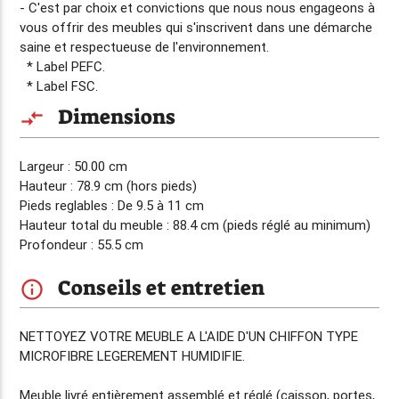
- C'est par choix et convictions que nous nous engageons à
vous offrir des meubles qui s'inscrivent dans une démarche
saine et respectueuse de l'environnement.
* Label PEFC.
* Label FSC.
Dimensions
compare_arrows
Largeur : 50.00 cm
Hauteur : 78.9 cm (hors pieds)
Pieds reglables : De 9.5 à 11 cm
Hauteur total du meuble : 88.4 cm (pieds réglé au minimum)
Profondeur : 55.5 cm
Conseils et entretien
info_outline
NETTOYEZ VOTRE MEUBLE A L'AIDE D'UN CHIFFON TYPE
MICROFIBRE LEGEREMENT HUMIDIFIE.
Meuble livré entièrement assemblé et réglé (caisson, portes,