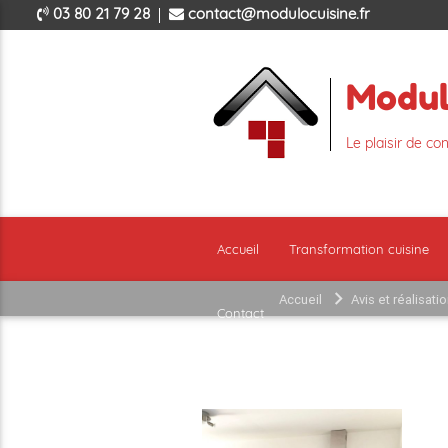
03 80 21 79 28
contact@modulocuisine.fr
Modu
Le plaisir de co
ar
Accueil
Transformation cuisine
Accueil
Avis et réalisati
Contact