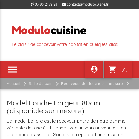
03 80 21 79 28
contact@modulocuisine.fr
Modulo
cuisine
Le plaisir de concevoir votre habitat en quelques clics!
menu
person_pin
shopping_cart
(0)
Accueil
Salle de bain
Receveurs de douche sur mesure
Model Londre Largeur 80cm (disponible sur mesure)
Model Londre Largeur 80cm
(disponible sur mesure)
Le model
Londre
est le receveur phare de notre gamme,
véritable douche à l'Italienne avec un vrai caniveau et non
une bonde classique. Son design épuré et une mise en