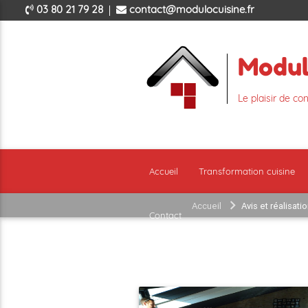
03 80 21 79 28
contact@modulocuisine.fr
Modu
Le plaisir de co
ar
Accueil
Transformation cuisine
Accueil
Avis et réalisati
Contact