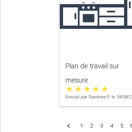
Plan de travail sur
mesure
Envoyé par Sandrine P. le 18/08/
chevron_left
1
2
3
4
5