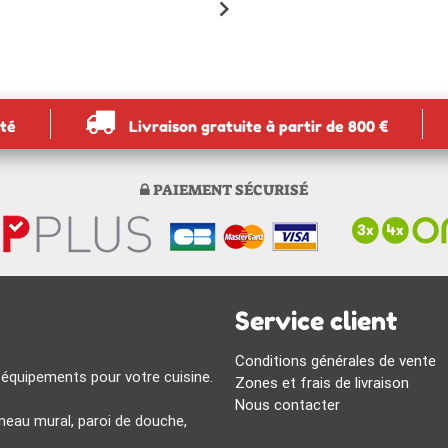
chevron_right
ité
Livraison gratuite à partir de 800 €
PAIEMENT SÉCURISÉ
Service client
Conditions générales de vente
 équipements pour votre cuisine.
Zones et frais de livraison
Nous contacter
eau mural, paroi de douche,